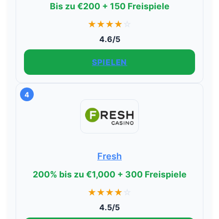
Bis zu €200 + 150 Freispiele
★
★
★
★
☆
4.6/5
SPIELEN
4
Fresh
200% bis zu €1,000 + 300 Freispiele
★
★
★
★
☆
4.5/5