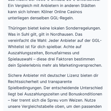
Ein Vergleich mit Anbietern in anderen Städten
kann sich lohnen: Kölner Online Casinos
unterliegen denselben GGL-Regeln.
Thüringen bietet keine lokalen Sonderregelungen.
Was in Suhl gilt, gilt in Nordhausen. Das
vereinfacht die Wahl: Jeder Anbieter auf der GGL-
Whitelist ist für dich spielbar. Achte auf
Auszahlungszeiten, Bonusfairness und
Spielauswahl – diese drei Faktoren bestimmen
dein Spielerlebnis mehr als Marketingversprechen.
Sichere Anbieter mit deutscher Lizenz bieten dir
Rechtssicherheit und transparente
Spielbedingungen. Der entscheidende Unterschied
liegt bei Auszahlungszeiten und Bonuskonditionen
– hier trennt sich die Spreu vom Weizen. Nutze
unsere Vergleichstabelle oben, um den passenden