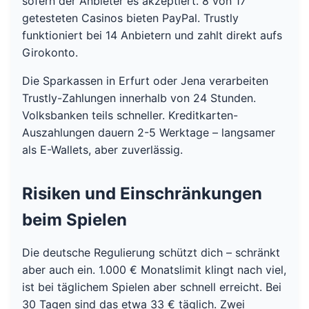
sofern der Anbieter es akzeptiert. 8 von 17
getesteten Casinos bieten PayPal. Trustly
funktioniert bei 14 Anbietern und zahlt direkt aufs
Girokonto.
Die Sparkassen in Erfurt oder Jena verarbeiten
Trustly-Zahlungen innerhalb von 24 Stunden.
Volksbanken teils schneller. Kreditkarten-
Auszahlungen dauern 2-5 Werktage – langsamer
als E-Wallets, aber zuverlässig.
Risiken und Einschränkungen
beim Spielen
Die deutsche Regulierung schützt dich – schränkt
aber auch ein. 1.000 € Monatslimit klingt nach viel,
ist bei täglichem Spielen aber schnell erreicht. Bei
30 Tagen sind das etwa 33 € täglich. Zwei