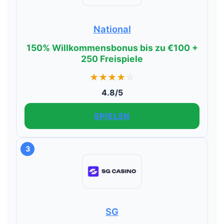
National
150% Willkommensbonus bis zu €100 +
250 Freispiele
★
★
★
★
☆
4.8/5
SPIELEN
3
SG