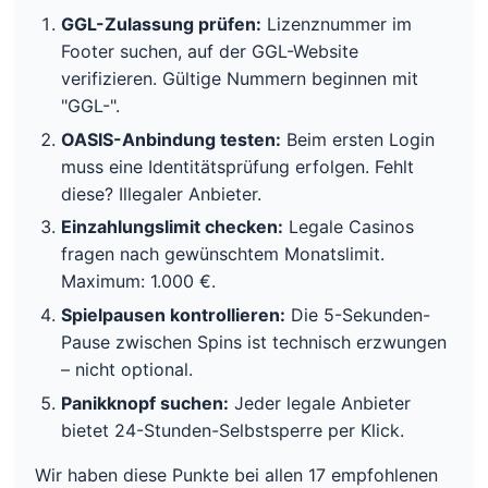
GGL-Zulassung prüfen:
Lizenznummer im
Footer suchen, auf der GGL-Website
verifizieren. Gültige Nummern beginnen mit
"GGL-".
OASIS-Anbindung testen:
Beim ersten Login
muss eine Identitätsprüfung erfolgen. Fehlt
diese? Illegaler Anbieter.
Einzahlungslimit checken:
Legale Casinos
fragen nach gewünschtem Monatslimit.
Maximum: 1.000 €.
Spielpausen kontrollieren:
Die 5-Sekunden-
Pause zwischen Spins ist technisch erzwungen
– nicht optional.
Panikknopf suchen:
Jeder legale Anbieter
bietet 24-Stunden-Selbstsperre per Klick.
Wir haben diese Punkte bei allen 17 empfohlenen