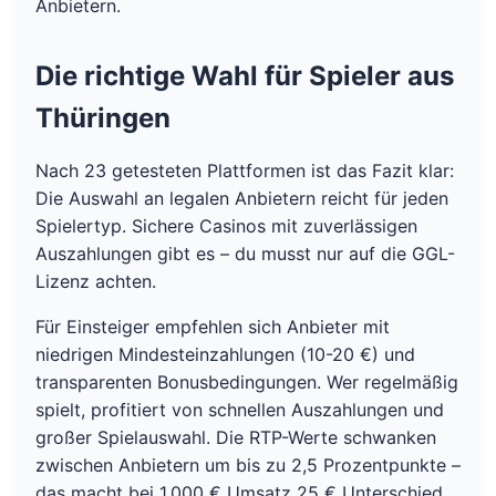
Anbietern.
Die richtige Wahl für Spieler aus
Thüringen
Nach 23 getesteten Plattformen ist das Fazit klar:
Die Auswahl an legalen Anbietern reicht für jeden
Spielertyp. Sichere Casinos mit zuverlässigen
Auszahlungen gibt es – du musst nur auf die GGL-
Lizenz achten.
Für Einsteiger empfehlen sich Anbieter mit
niedrigen Mindesteinzahlungen (10-20 €) und
transparenten Bonusbedingungen. Wer regelmäßig
spielt, profitiert von schnellen Auszahlungen und
großer Spielauswahl. Die RTP-Werte schwanken
zwischen Anbietern um bis zu 2,5 Prozentpunkte –
das macht bei 1.000 € Umsatz 25 € Unterschied.