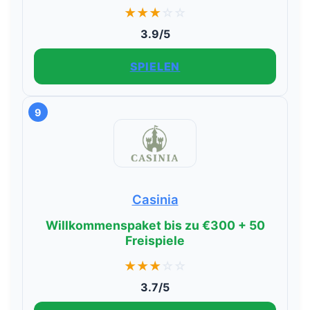
★
★
★
☆
☆
3.9/5
SPIELEN
9
Casinia
Willkommenspaket bis zu €300 + 50
Freispiele
★
★
★
☆
☆
3.7/5