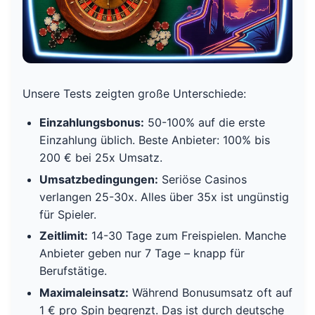
Unsere Tests zeigten große Unterschiede:
Einzahlungsbonus:
50-100% auf die erste
Einzahlung üblich. Beste Anbieter: 100% bis
200 € bei 25x Umsatz.
Umsatzbedingungen:
Seriöse Casinos
verlangen 25-30x. Alles über 35x ist ungünstig
für Spieler.
Zeitlimit:
14-30 Tage zum Freispielen. Manche
Anbieter geben nur 7 Tage – knapp für
Berufstätige.
Maximaleinsatz:
Während Bonusumsatz oft auf
1 € pro Spin begrenzt. Das ist durch deutsche