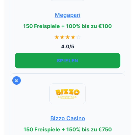
Megapari
150 Freispiele + 100% bis zu €100
★
★
★
★
☆
4.0/5
SPIELEN
8
Bizzo Casino
150 Freispiele + 150% bis zu €750