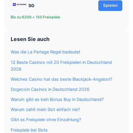
SG
Spielen
Bis zu €200 + 150 Freispiele
Lesen Sie auch
Was die La Partage Regel bedeutet
12 Beste Casinos mit 20 Freispielen in Deutschland
2026
Welches Casino hat das beste Blackjack-Angebot?
Dogecoin Casinos in Deutschland 2026
Warum gibt es kein Bonus Buy in Deutschland?
Warum zahlt mein Slot einfach nie?
Gibt es Freispiele ohne Einzahlung?
Freispiele bei Slots