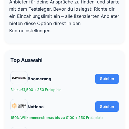
Anbieter für deine Ansprüche zu finden, und starte
mit dem Testsieger. Bevor du loslegst: Richte dir
ein Einzahlungslimit ein – alle lizenzierten Anbieter
bieten diese Option direkt in den
Kontoeinstellungen.
Top Auswahl
Boomerang
Spielen
Bis zu €1,500 + 250 Freispiele
National
Spielen
150% Willkommensbonus bis zu €100 + 250 Freispiele