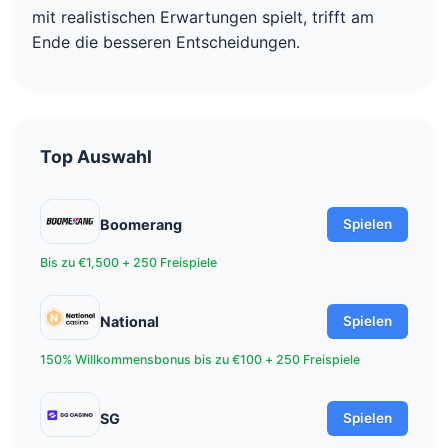
mit realistischen Erwartungen spielt, trifft am
Ende die besseren Entscheidungen.
Top Auswahl
Boomerang
Spielen
Bis zu €1,500 + 250 Freispiele
National
Spielen
150% Willkommensbonus bis zu €100 + 250 Freispiele
SG
Spielen