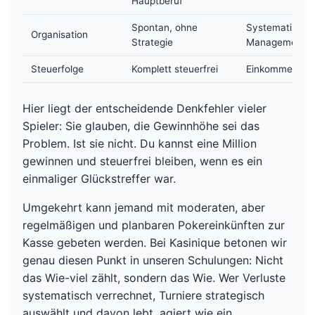
Hauptberuf
Spontan, ohne
Systematisch, 
Organisation
Strategie
Management
Steuerfolge
Komplett steuerfrei
Einkommen-/G
Hier liegt der entscheidende Denkfehler vieler
Spieler: Sie glauben, die Gewinnhöhe sei das
Problem. Ist sie nicht. Du kannst eine Million
gewinnen und steuerfrei bleiben, wenn es ein
einmaliger Glückstreffer war.
Umgekehrt kann jemand mit moderaten, aber
regelmäßigen und planbaren Pokereinkünften zur
Kasse gebeten werden. Bei Kasinique betonen wir
genau diesen Punkt in unseren Schulungen: Nicht
das Wie-viel zählt, sondern das Wie. Wer Verluste
systematisch verrechnet, Turniere strategisch
auswählt und davon lebt, agiert wie ein