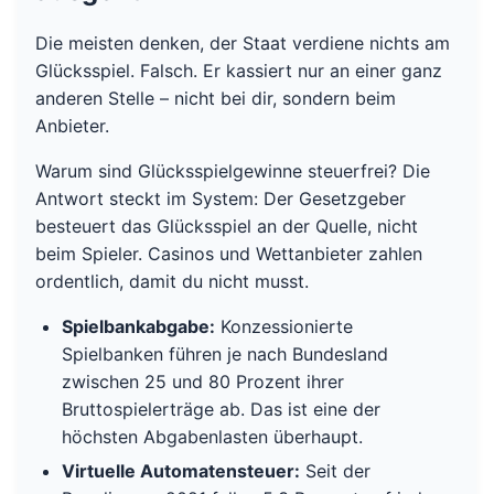
Die meisten denken, der Staat verdiene nichts am
Glücksspiel. Falsch. Er kassiert nur an einer ganz
anderen Stelle – nicht bei dir, sondern beim
Anbieter.
Warum sind Glücksspielgewinne steuerfrei? Die
Antwort steckt im System: Der Gesetzgeber
besteuert das Glücksspiel an der Quelle, nicht
beim Spieler. Casinos und Wettanbieter zahlen
ordentlich, damit du nicht musst.
Spielbankabgabe:
Konzessionierte
Spielbanken führen je nach Bundesland
zwischen 25 und 80 Prozent ihrer
Bruttospielerträge ab. Das ist eine der
höchsten Abgabenlasten überhaupt.
Virtuelle Automatensteuer:
Seit der