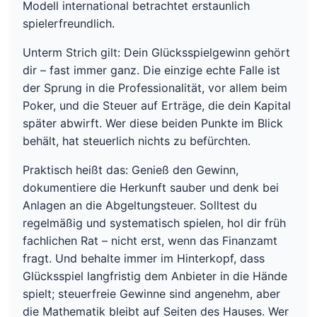
Modell international betrachtet erstaunlich
spielerfreundlich.
Unterm Strich gilt: Dein Glücksspielgewinn gehört
dir – fast immer ganz. Die einzige echte Falle ist
der Sprung in die Professionalität, vor allem beim
Poker, und die Steuer auf Erträge, die dein Kapital
später abwirft. Wer diese beiden Punkte im Blick
behält, hat steuerlich nichts zu befürchten.
Praktisch heißt das: Genieß den Gewinn,
dokumentiere die Herkunft sauber und denk bei
Anlagen an die Abgeltungsteuer. Solltest du
regelmäßig und systematisch spielen, hol dir früh
fachlichen Rat – nicht erst, wenn das Finanzamt
fragt. Und behalte immer im Hinterkopf, dass
Glücksspiel langfristig dem Anbieter in die Hände
spielt; steuerfreie Gewinne sind angenehm, aber
die Mathematik bleibt auf Seiten des Hauses. Wer