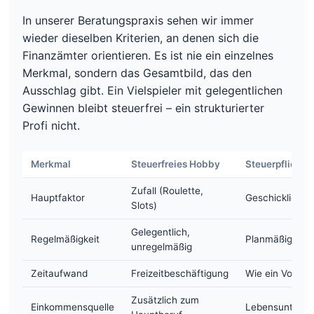
In unserer Beratungspraxis sehen wir immer
wieder dieselben Kriterien, an denen sich die
Finanzämter orientieren. Es ist nie ein einzelnes
Merkmal, sondern das Gesamtbild, das den
Ausschlag gibt. Ein Vielspieler mit gelegentlichen
Gewinnen bleibt steuerfrei – ein strukturierter
Profi nicht.
Merkmal
Steuerfreies Hobby
Steuerpflichtig
Zufall (Roulette,
Hauptfaktor
Geschicklichkei
Slots)
Gelegentlich,
Regelmäßigkeit
Planmäßig, dau
unregelmäßig
Zeitaufwand
Freizeitbeschäftigung
Wie ein Vollzeit
Zusätzlich zum
Einkommensquelle
Lebensunterhal