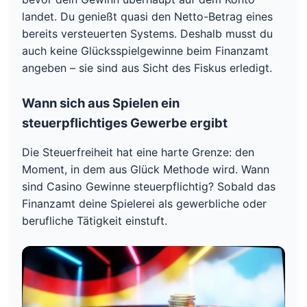
landet. Du genießt quasi den Netto-Betrag eines
bereits versteuerten Systems. Deshalb musst du
auch keine Glücksspielgewinne beim Finanzamt
angeben – sie sind aus Sicht des Fiskus erledigt.
Wann sich aus Spielen ein
steuerpflichtiges Gewerbe ergibt
Die Steuerfreiheit hat eine harte Grenze: den
Moment, in dem aus Glück Methode wird. Wann
sind Casino Gewinne steuerpflichtig? Sobald das
Finanzamt deine Spielerei als gewerbliche oder
berufliche Tätigkeit einstuft.