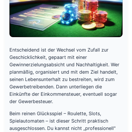
Entscheidend ist der Wechsel vom Zufall zur
Geschicklichkeit, gepaart mit einer
Gewinnerzielungsabsicht und Nachhaltigkeit. Wer
planmäßig, organisiert und mit dem Ziel handelt,
seinen Lebensunterhalt zu bestreiten, wird zum
Gewerbetreibenden. Dann unterliegen die
Einkünfte der Einkommensteuer, eventuell sogar
der Gewerbesteuer.
Beim reinen Glücksspiel – Roulette, Slots,
Spielautomaten – ist dieser Schritt praktisch
ausgeschlossen. Du kannst nicht „professionell"