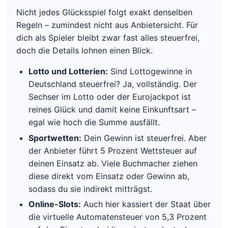
Nicht jedes Glücksspiel folgt exakt denselben
Regeln – zumindest nicht aus Anbietersicht. Für
dich als Spieler bleibt zwar fast alles steuerfrei,
doch die Details lohnen einen Blick.
Lotto und Lotterien:
Sind Lottogewinne in
Deutschland steuerfrei? Ja, vollständig. Der
Sechser im Lotto oder der Eurojackpot ist
reines Glück und damit keine Einkunftsart –
egal wie hoch die Summe ausfällt.
Sportwetten:
Dein Gewinn ist steuerfrei. Aber
der Anbieter führt 5 Prozent Wettsteuer auf
deinen Einsatz ab. Viele Buchmacher ziehen
diese direkt vom Einsatz oder Gewinn ab,
sodass du sie indirekt mitträgst.
Online-Slots:
Auch hier kassiert der Staat über
die virtuelle Automatensteuer von 5,3 Prozent