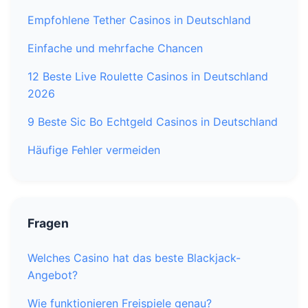
Empfohlene Tether Casinos in Deutschland
Einfache und mehrfache Chancen
12 Beste Live Roulette Casinos in Deutschland
2026
9 Beste Sic Bo Echtgeld Casinos in Deutschland
Häufige Fehler vermeiden
Fragen
Welches Casino hat das beste Blackjack-
Angebot?
Wie funktionieren Freispiele genau?