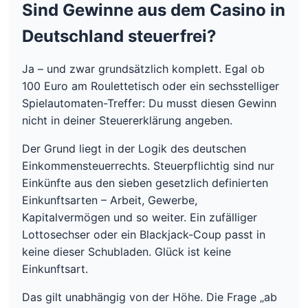
Sind Gewinne aus dem Casino in
Deutschland steuerfrei?
Ja – und zwar grundsätzlich komplett. Egal ob
100 Euro am Roulettetisch oder ein sechsstelliger
Spielautomaten-Treffer: Du musst diesen Gewinn
nicht in deiner Steuererklärung angeben.
Der Grund liegt in der Logik des deutschen
Einkommensteuerrechts. Steuerpflichtig sind nur
Einkünfte aus den sieben gesetzlich definierten
Einkunftsarten – Arbeit, Gewerbe,
Kapitalvermögen und so weiter. Ein zufälliger
Lottosechser oder ein Blackjack-Coup passt in
keine dieser Schubladen. Glück ist keine
Einkunftsart.
Das gilt unabhängig von der Höhe. Die Frage „ab