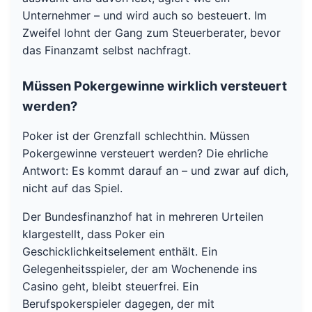
Unternehmer – und wird auch so besteuert. Im
Zweifel lohnt der Gang zum Steuerberater, bevor
das Finanzamt selbst nachfragt.
Müssen Pokergewinne wirklich versteuert
werden?
Poker ist der Grenzfall schlechthin. Müssen
Pokergewinne versteuert werden? Die ehrliche
Antwort: Es kommt darauf an – und zwar auf dich,
nicht auf das Spiel.
Der Bundesfinanzhof hat in mehreren Urteilen
klargestellt, dass Poker ein
Geschicklichkeitselement enthält. Ein
Gelegenheitsspieler, der am Wochenende ins
Casino geht, bleibt steuerfrei. Ein
Berufspokerspieler dagegen, der mit