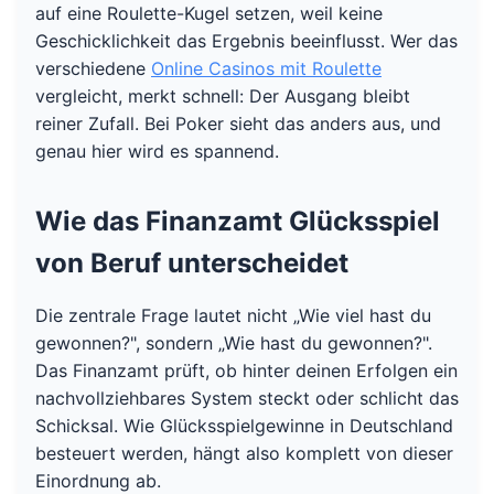
auf eine Roulette-Kugel setzen, weil keine
Geschicklichkeit das Ergebnis beeinflusst. Wer das
verschiedene
Online Casinos mit Roulette
vergleicht, merkt schnell: Der Ausgang bleibt
reiner Zufall. Bei Poker sieht das anders aus, und
genau hier wird es spannend.
Wie das Finanzamt Glücksspiel
von Beruf unterscheidet
Die zentrale Frage lautet nicht „Wie viel hast du
gewonnen?", sondern „Wie hast du gewonnen?".
Das Finanzamt prüft, ob hinter deinen Erfolgen ein
nachvollziehbares System steckt oder schlicht das
Schicksal. Wie Glücksspielgewinne in Deutschland
besteuert werden, hängt also komplett von dieser
Einordnung ab.