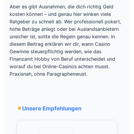
Aber es gibt Ausnahmen, die dich richtig Geld
kosten können – und genau hier winken viele
Ratgeber zu schnell ab. Wer professionell pokert,
hohe Beträge anlegt oder bei Auslandsanbietern
unsicher ist, sollte die Regeln genau kennen. In
diesem Beitrag erklären wir dir, wann Casino
Gewinne steuerpflichtig werden, wie das
Finanzamt Hobby von Beruf unterscheidet und
worauf du bei Online-Casinos achten musst.
Praxisnah, ohne Paragraphenwust.
Unsere Empfehlungen
★