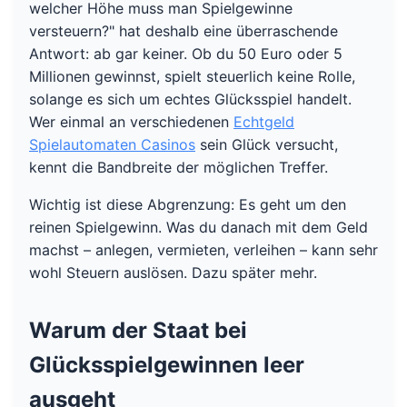
welcher Höhe muss man Spielgewinne
versteuern?" hat deshalb eine überraschende
Antwort: ab gar keiner. Ob du 50 Euro oder 5
Millionen gewinnst, spielt steuerlich keine Rolle,
solange es sich um echtes Glücksspiel handelt.
Wer einmal an verschiedenen
Echtgeld
Spielautomaten Casinos
sein Glück versucht,
kennt die Bandbreite der möglichen Treffer.
Wichtig ist diese Abgrenzung: Es geht um den
reinen Spielgewinn. Was du danach mit dem Geld
machst – anlegen, vermieten, verleihen – kann sehr
wohl Steuern auslösen. Dazu später mehr.
Warum der Staat bei
Glücksspielgewinnen leer
ausgeht