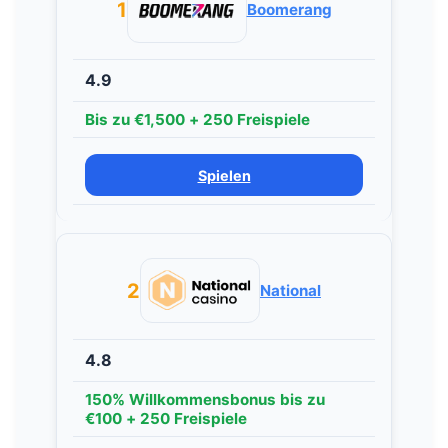
1
Boomerang
4.9
Bis zu €1,500 + 250 Freispiele
Spielen
2
National
4.8
150% Willkommensbonus bis zu
€100 + 250 Freispiele