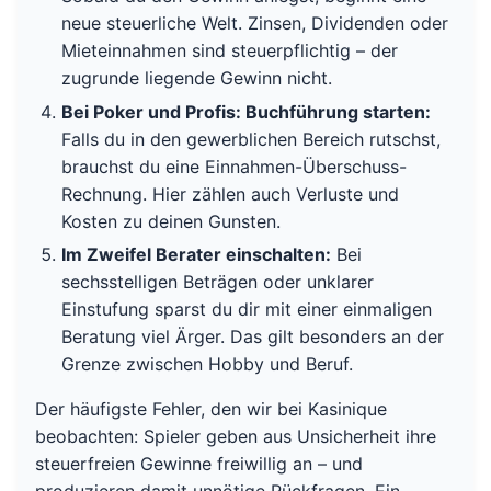
neue steuerliche Welt. Zinsen, Dividenden oder
Mieteinnahmen sind steuerpflichtig – der
zugrunde liegende Gewinn nicht.
Bei Poker und Profis: Buchführung starten:
Falls du in den gewerblichen Bereich rutschst,
brauchst du eine Einnahmen-Überschuss-
Rechnung. Hier zählen auch Verluste und
Kosten zu deinen Gunsten.
Im Zweifel Berater einschalten:
Bei
sechsstelligen Beträgen oder unklarer
Einstufung sparst du dir mit einer einmaligen
Beratung viel Ärger. Das gilt besonders an der
Grenze zwischen Hobby und Beruf.
Der häufigste Fehler, den wir bei Kasinique
beobachten: Spieler geben aus Unsicherheit ihre
steuerfreien Gewinne freiwillig an – und