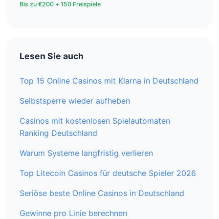
Bis zu €200 + 150 Freispiele
Lesen Sie auch
Top 15 Online Casinos mit Klarna in Deutschland
Selbstsperre wieder aufheben
Casinos mit kostenlosen Spielautomaten
Ranking Deutschland
Warum Systeme langfristig verlieren
Top Litecoin Casinos für deutsche Spieler 2026
Seriöse beste Online Casinos in Deutschland
Gewinne pro Linie berechnen