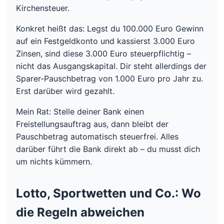
Kirchensteuer.
Konkret heißt das: Legst du 100.000 Euro Gewinn
auf ein Festgeldkonto und kassierst 3.000 Euro
Zinsen, sind diese 3.000 Euro steuerpflichtig –
nicht das Ausgangskapital. Dir steht allerdings der
Sparer-Pauschbetrag von 1.000 Euro pro Jahr zu.
Erst darüber wird gezahlt.
Mein Rat: Stelle deiner Bank einen
Freistellungsauftrag aus, dann bleibt der
Pauschbetrag automatisch steuerfrei. Alles
darüber führt die Bank direkt ab – du musst dich
um nichts kümmern.
Lotto, Sportwetten und Co.: Wo
die Regeln abweichen