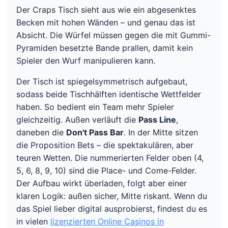
Der Craps Tisch sieht aus wie ein abgesenktes
Becken mit hohen Wänden – und genau das ist
Absicht. Die Würfel müssen gegen die mit Gummi-
Pyramiden besetzte Bande prallen, damit kein
Spieler den Wurf manipulieren kann.
Der Tisch ist spiegelsymmetrisch aufgebaut,
sodass beide Tischhälften identische Wettfelder
haben. So bedient ein Team mehr Spieler
gleichzeitig. Außen verläuft die
Pass Line
,
daneben die
Don't Pass Bar
. In der Mitte sitzen
die Proposition Bets – die spektakulären, aber
teuren Wetten. Die nummerierten Felder oben (4,
5, 6, 8, 9, 10) sind die Place- und Come-Felder.
Der Aufbau wirkt überladen, folgt aber einer
klaren Logik: außen sicher, Mitte riskant. Wenn du
das Spiel lieber digital ausprobierst, findest du es
in vielen
lizenzierten Online Casinos in