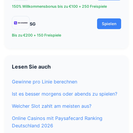
150% Willkommensbonus bis zu €100 + 250 Freispiele
SG
Spielen
Bis zu €200 + 150 Freispiele
Lesen Sie auch
Gewinne pro Linie berechnen
Ist es besser morgens oder abends zu spielen?
Welcher Slot zahlt am meisten aus?
Online Casinos mit Paysafecard Ranking
Deutschland 2026