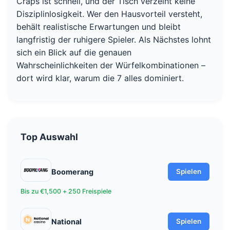
Craps ist schnell, und der Tisch verzeiht keine
Disziplinlosigkeit. Wer den Hausvorteil versteht,
behält realistische Erwartungen und bleibt
langfristig der ruhigere Spieler. Als Nächstes lohnt
sich ein Blick auf die genauen
Wahrscheinlichkeiten der Würfelkombinationen –
dort wird klar, warum die 7 alles dominiert.
Top Auswahl
Boomerang
Spielen
Bis zu €1,500 + 250 Freispiele
National
Spielen