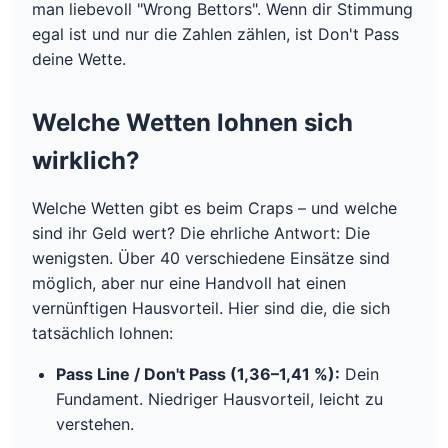
man liebevoll "Wrong Bettors". Wenn dir Stimmung
egal ist und nur die Zahlen zählen, ist Don't Pass
deine Wette.
Welche Wetten lohnen sich
wirklich?
Welche Wetten gibt es beim Craps – und welche
sind ihr Geld wert? Die ehrliche Antwort: Die
wenigsten. Über 40 verschiedene Einsätze sind
möglich, aber nur eine Handvoll hat einen
vernünftigen Hausvorteil. Hier sind die, die sich
tatsächlich lohnen:
Pass Line / Don't Pass (1,36–1,41 %):
Dein
Fundament. Niedriger Hausvorteil, leicht zu
verstehen.