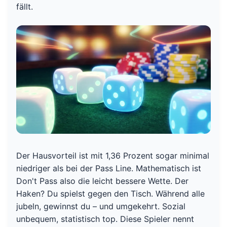
fällt.
Der Hausvorteil ist mit 1,36 Prozent sogar minimal
niedriger als bei der Pass Line. Mathematisch ist
Don't Pass also die leicht bessere Wette. Der
Haken? Du spielst gegen den Tisch. Während alle
jubeln, gewinnst du – und umgekehrt. Sozial
unbequem, statistisch top. Diese Spieler nennt