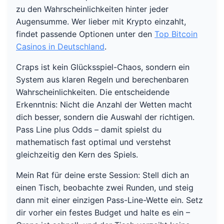
zu den Wahrscheinlichkeiten hinter jeder
Augensumme. Wer lieber mit Krypto einzahlt,
findet passende Optionen unter den
Top Bitcoin
Casinos in Deutschland
.
Craps ist kein Glücksspiel-Chaos, sondern ein
System aus klaren Regeln und berechenbaren
Wahrscheinlichkeiten. Die entscheidende
Erkenntnis: Nicht die Anzahl der Wetten macht
dich besser, sondern die Auswahl der richtigen.
Pass Line plus Odds – damit spielst du
mathematisch fast optimal und verstehst
gleichzeitig den Kern des Spiels.
Mein Rat für deine erste Session: Stell dich an
einen Tisch, beobachte zwei Runden, und steig
dann mit einer einzigen Pass-Line-Wette ein. Setz
dir vorher ein festes Budget und halte es ein –