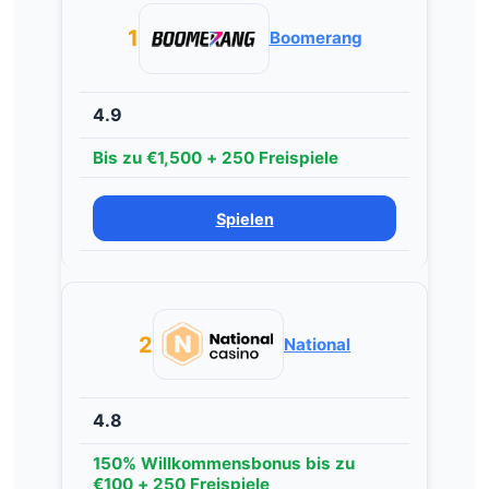
1
Boomerang
4.9
Bis zu €1,500 + 250 Freispiele
Spielen
2
National
4.8
150% Willkommensbonus bis zu
€100 + 250 Freispiele