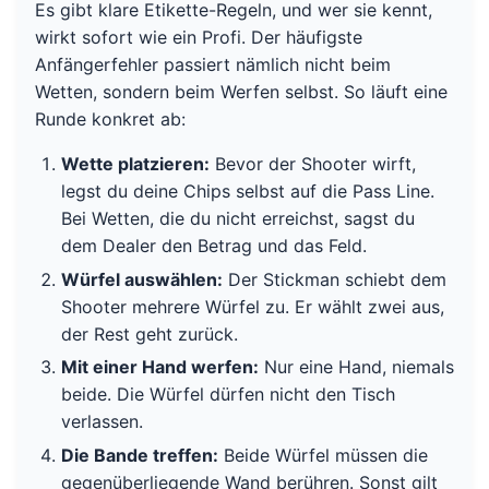
Es gibt klare Etikette-Regeln, und wer sie kennt,
wirkt sofort wie ein Profi. Der häufigste
Anfängerfehler passiert nämlich nicht beim
Wetten, sondern beim Werfen selbst. So läuft eine
Runde konkret ab:
Wette platzieren:
Bevor der Shooter wirft,
legst du deine Chips selbst auf die Pass Line.
Bei Wetten, die du nicht erreichst, sagst du
dem Dealer den Betrag und das Feld.
Würfel auswählen:
Der Stickman schiebt dem
Shooter mehrere Würfel zu. Er wählt zwei aus,
der Rest geht zurück.
Mit einer Hand werfen:
Nur eine Hand, niemals
beide. Die Würfel dürfen nicht den Tisch
verlassen.
Die Bande treffen:
Beide Würfel müssen die
gegenüberliegende Wand berühren. Sonst gilt