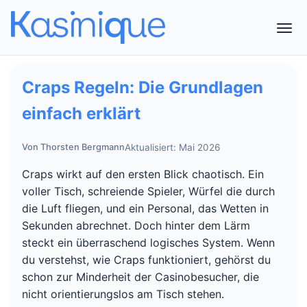
Craps Regeln: Die Grundlagen
einfach erklärt
Aktualisiert: Mai 2026
Von Thorsten Bergmann
Craps wirkt auf den ersten Blick chaotisch. Ein
voller Tisch, schreiende Spieler, Würfel die durch
die Luft fliegen, und ein Personal, das Wetten in
Sekunden abrechnet. Doch hinter dem Lärm
steckt ein überraschend logisches System. Wenn
du verstehst, wie Craps funktioniert, gehörst du
schon zur Minderheit der Casinobesucher, die
nicht orientierungslos am Tisch stehen.