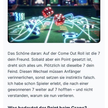
Das Schöne daran: Auf der Come Out Roll ist die 7
dein Freund. Sobald aber ein Point gesetzt ist,
dreht sich alles um. Plötzlich ist dieselbe 7 dein
Feind. Diesen Wechsel müssen Anfänger
verinnerlichen, sonst setzen sie instinktiv falsch.
Ich habe schon Spieler erlebt, die nach einer
gewonnenen 7 weiter auf 7 hofften – und nicht
verstanden, warum sie nun verlieren.
Was bedeutet der Point beim Craps?